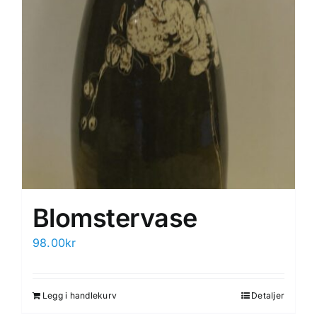
Blomstervase
98.00
kr
Legg i handlekurv
Detaljer