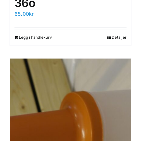
36o
65.00
kr
Legg i handlekurv
Detaljer