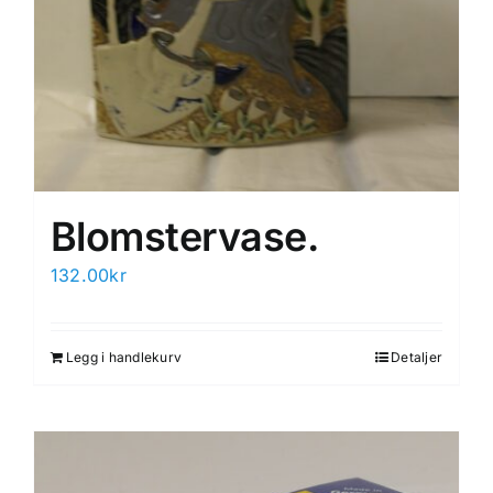
Blomstervase.
132.00
kr
Legg i handlekurv
Detaljer