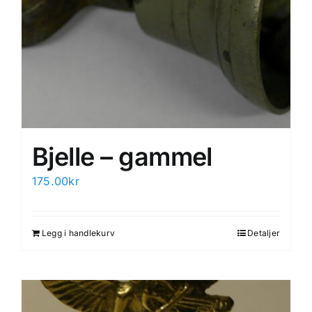
Bjelle – gammel
175.00
kr
Legg i handlekurv
Detaljer