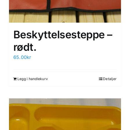
Beskyttelsesteppe –
rødt.
65.00
kr
Legg i handlekurv
Detaljer