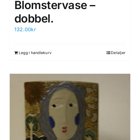
Blomstervase –
dobbel.
132.00
kr
Legg i handlekurv
Detaljer