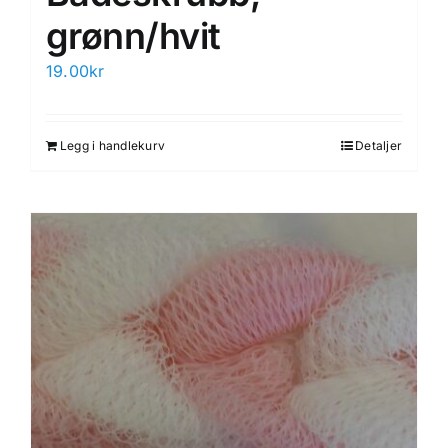
grønn/hvit
19.00
kr
Legg i handlekurv
Detaljer