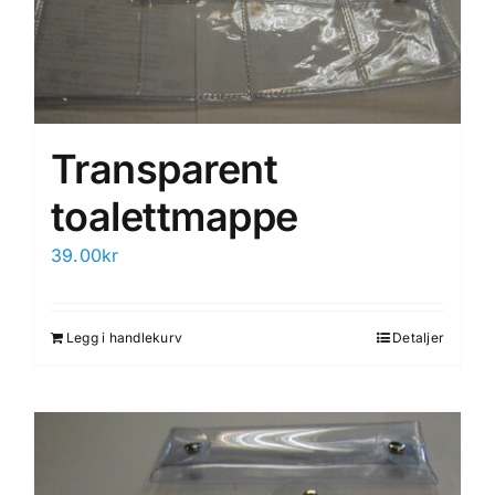
Transparent
toalettmappe
39.00
kr
Legg i handlekurv
Detaljer