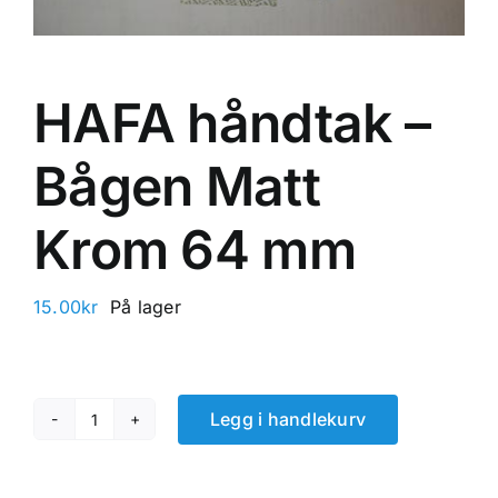
HAFA håndtak –
Bågen Matt
Krom 64 mm
15.00
kr
På lager
Legg i handlekurv
HAFA
håndtak
-