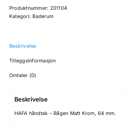
Bågen
Produktnummer:
201104
Matt
Kategori:
Baderum
Krom
64
mm
Beskrivelse
antall
Tilleggsinformasjon
Omtaler (0)
Beskrivelse
HAFA håndtak – Bågen Matt Krom, 64 mm.