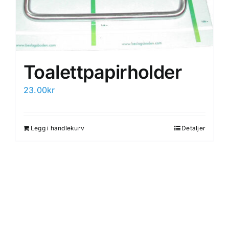
Toalettpapirholder
23.00
kr
Legg i handlekurv
Detaljer