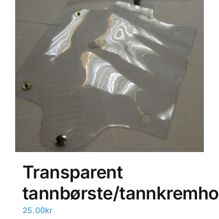
Transparent
tannbørste/tannkremho
25.00
kr