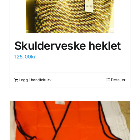
Skulderveske heklet
125.00
kr
Legg i handlekurv
Detaljer