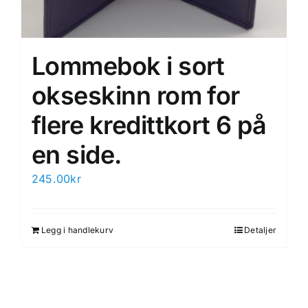
Lommebok i sort
okseskinn rom for
flere kredittkort 6 på
en side.
245.00
kr
Legg i handlekurv
Detaljer