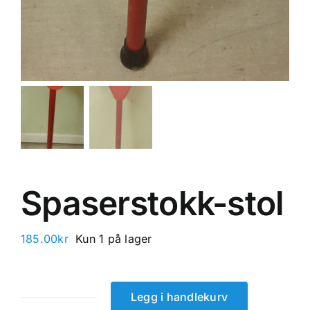
Spaserstokk-stol
185.00
kr
Kun 1 på lager
Legg i handlekurv
Spaserstokk-