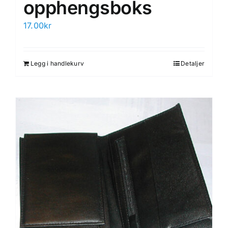
opphengsboks
17.00
kr
Legg i handlekurv
Detaljer