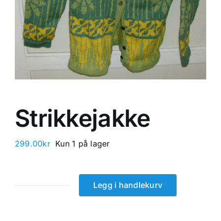
Strikkejakke
299.00
kr
Kun 1 på lager
Legg i handlekurv
Strikkejakke
antall