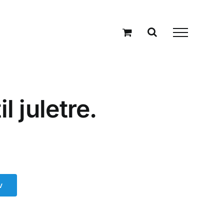
l juletre.
v