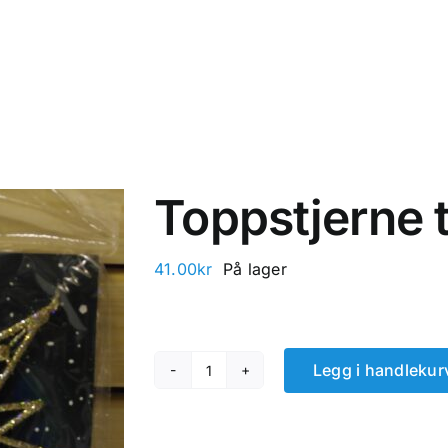
Toppstjerne ti
41.00
kr
På lager
Legg i handlekur
Toppstjerne
til
juletre.