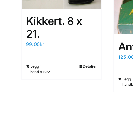
Kikkert. 8 x
21.
An
99.00
kr
125.0
Legg i
Detaljer
handlekurv
Legg i
handl