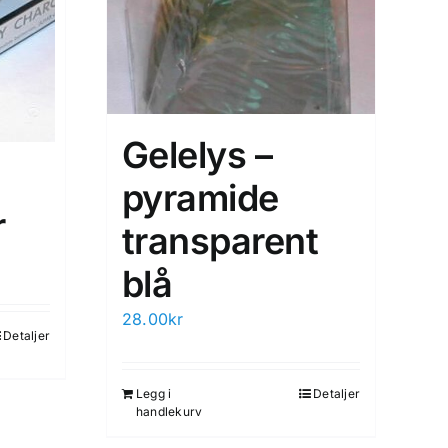
Gelelys –
pyramide
r
transparent
blå
28.00
kr
Detaljer
Legg i
Detaljer
handlekurv