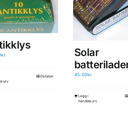
tikklys
Solar
0
kr
batterilade
45.00
kr
Detaljer
ekurv
Legg i
handlekurv