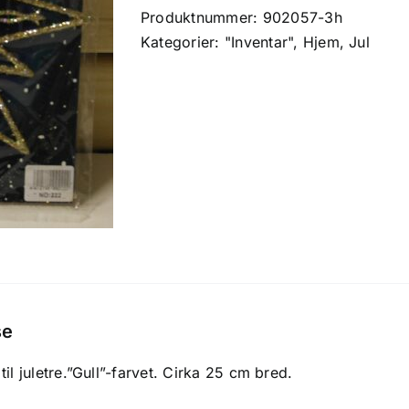
antall
Produktnummer:
902057-3h
Kategorier:
"Inventar"
,
Hjem
,
Jul
se
til juletre.”Gull”-farvet. Cirka 25 cm bred.