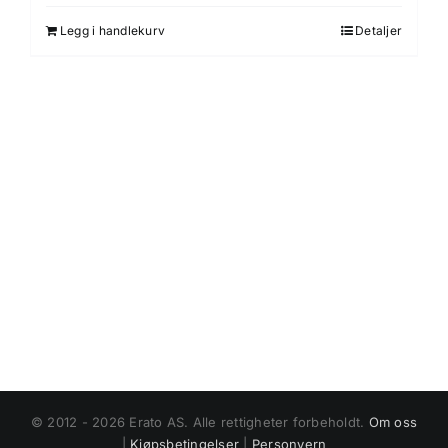
Legg i handlekurv
Detaljer
© 2012 - 2026 Erato AS. Alle rettigheter forbeholdt.
Om oss
|
Kjøpsbetingelser
|
Personvern