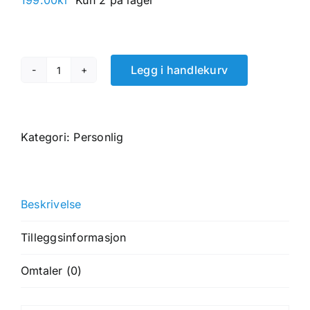
199.00
kr
Kun 2 på lager
Legg i handlekurv
Kredittkortomslag
sort
okseskinn
med
Kategori:
Personlig
rom
for
3
Beskrivelse
+
3
Tilleggsinformasjon
kredittkort
antall
Omtaler (0)