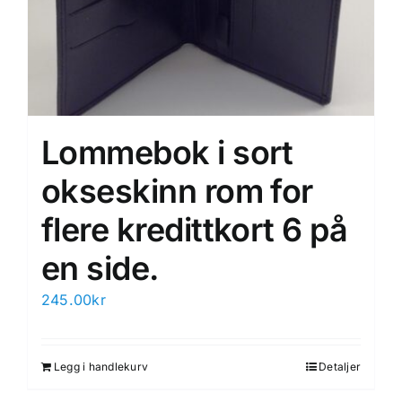
Lommebok i sort
okseskinn rom for
flere kredittkort 6 på
en side.
245.00
kr
Legg i handlekurv
Detaljer