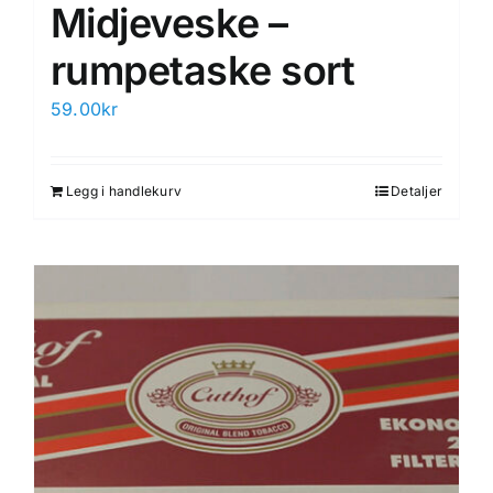
Midjeveske –
rumpetaske sort
59.00
kr
Legg i handlekurv
Detaljer