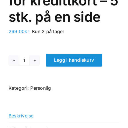
for kredittkort – 5
stk. på en side
269.00
kr
Kun 2 på lager
Legg i handlekurv
Lommebok
i
sort
okseskinn
Kategori:
Personlig
rom
for
kredittkort
Beskrivelse
-
5