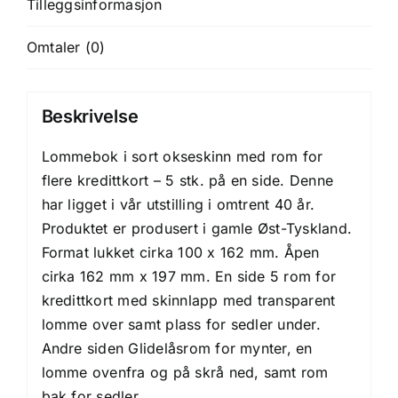
Tilleggsinformasjon
stk.
på
Omtaler (0)
en
side
antall
Beskrivelse
Lommebok i sort okseskinn med rom for
flere kredittkort – 5 stk. på en side. Denne
har ligget i vår utstilling i omtrent 40 år.
Produktet er produsert i gamle Øst-Tyskland.
Format lukket cirka 100 x 162 mm. Åpen
cirka 162 mm x 197 mm. En side 5 rom for
kredittkort med skinnlapp med transparent
lomme over samt plass for sedler under.
Andre siden Glidelåsrom for mynter, en
lomme ovenfra og på skrå ned, samt rom
bak for sedler.