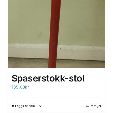
Spaserstokk-stol
185.00
kr
Legg i handlekurv
Detaljer