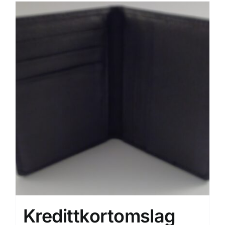
Kredittkortomslag