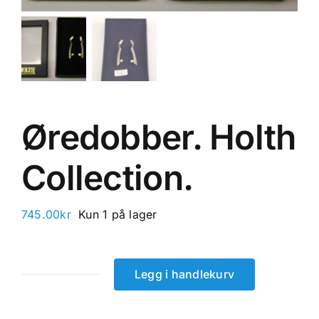
Øredobber. Holth
Collection.
745.00
kr
Kun 1 på lager
Legg i handlekurv
Øredobber.
Holth