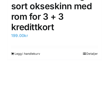
sort okseskinn med
rom for 3 + 3
kredittkort
199.00
kr
Legg i handlekurv
Detaljer